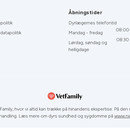
Åbningstider
politik
Dyrlægernes telefontid
08:00
datapolitik
Mandag - fredag
08:30 
Lørdag, søndag og
helligdage
amily, hvor vi altid kan trække på hinandens ekspertise. På den m
handling. Læs mere om dyrs sundhed og sygdomme på
www.ne