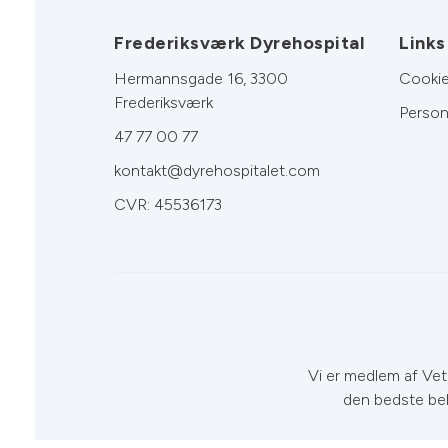
Frederiksværk Dyrehospital
Links
Hermannsgade 16, 3300
Cookie
Frederiksværk
Person
47 77 00 77
kontakt@dyrehospitalet.com
CVR: 45536173
Vi er medlem af VetF
den bedste be