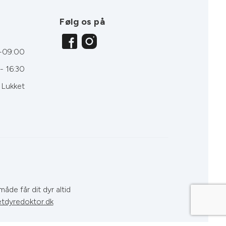
Følg os på
-09:00
- 16:30
Lukket
åde får dit dyr altid
tdyredoktor.dk