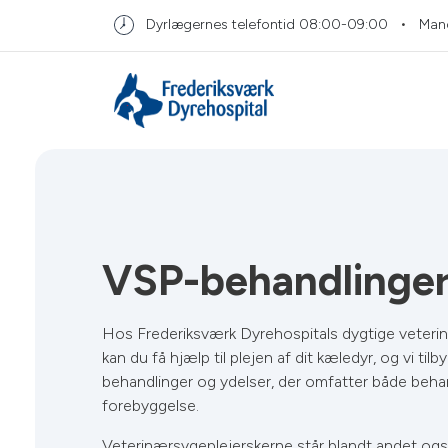
Dyrlægernes telefontid
08:00-09:00
Man
VSP-behandlinge
Hos Frederiksværk Dyrehospitals dygtige veteri
kan du få hjælp til plejen af dit kæledyr, og vi til
behandlinger og ydelser, der omfatter både beha
forebyggelse.
Veterinærsygeplejerskerne står blandt andet og