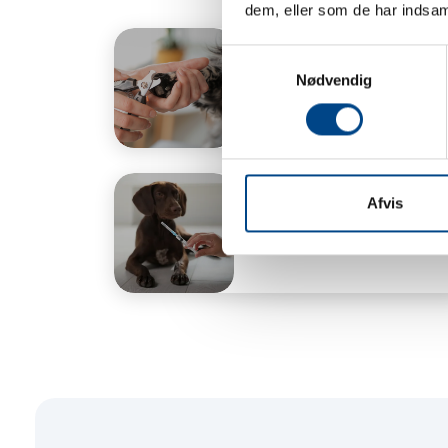
dem, eller som de har indsaml
Samtykkevalg
Nødvendig
Negleklip
Afvis
Cytopoint