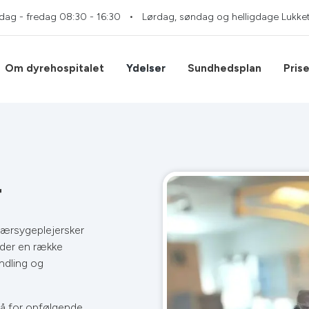
dag - fredag
08:30 - 16:30
Lørdag, søndag og helligdage
Lukke
Om dyrehospitalet
Ydelser
Sundhedsplan
Prise
r
nærsygeplejersker
byder en række
ndling og
så for opfølgende