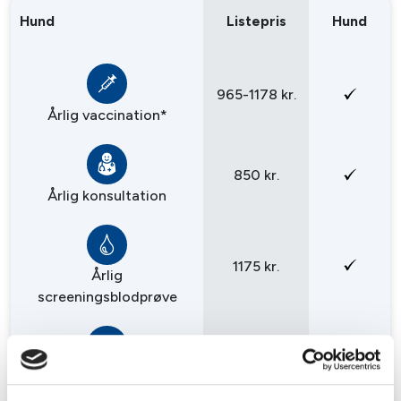
Hund
Listepris
Hund
965-1178 kr.
Årlig vaccination*
850 kr.
Årlig konsultation
1175 kr.
Årlig
screeningsblodprøve
Årlig undersøgelse af
505 kr.
afføring for