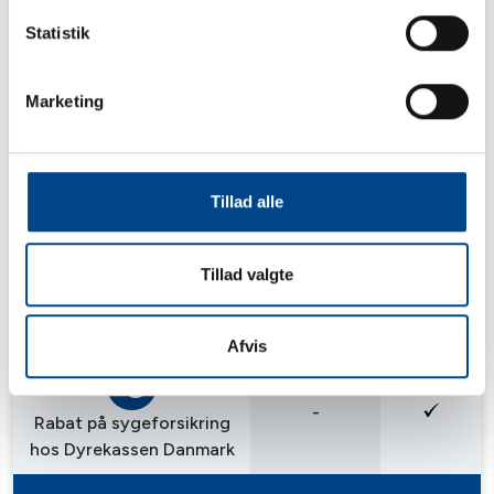
Statistik
300 kr.
300 kr. rabat på tandrens
og tandrøntgen
Marketing
250 kr.
Fri vægtkontrol og
Tillad alle
fodervejledning
Tillad valgte
-
10% rabat på alt foder
Afvis
-
Rabat på sygeforsikring
hos Dyrekassen Danmark