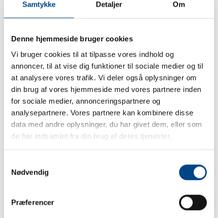
Samtykke
Detaljer
Om
hjerte-/lungeorm
Denne hjemmeside bruger cookies
125 kr.
Intet receptgebyr
Vi bruger cookies til at tilpasse vores indhold og
annoncer, til at vise dig funktioner til sociale medier og til
at analysere vores trafik. Vi deler også oplysninger om
din brug af vores hjemmeside med vores partnere inden
94 kr.
Intet udleveringsgebyr på
for sociale medier, annonceringspartnere og
medicin
analysepartnere. Vores partnere kan kombinere disse
data med andre oplysninger, du har givet dem, eller som
de har indsamlet fra din brug af deres tjenester.
125 kr.
Fri negleklip
Samtykkevalg
Nødvendig
275 kr.
Fri tandtjek hos
Præferencer
veterinærsygeplejerske