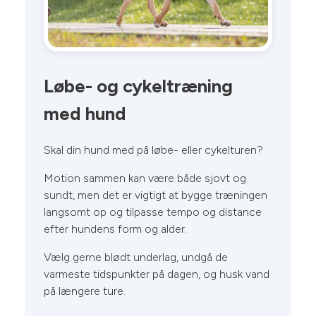
Løbe- og cykeltræning
S
med hund
En
tr
Skal din hund med på løbe- eller cykelturen?
te
æn
Motion sammen kan være både sjovt og
ap
sundt, men det er vigtigt at bygge træningen
langsomt op og tilpasse tempo og distance
efter hundens form og alder.
Læ
te
Vælg gerne blødt underlag, undgå de
ko
varmeste tidspunkter på dagen, og husk vand
li
på længere ture.