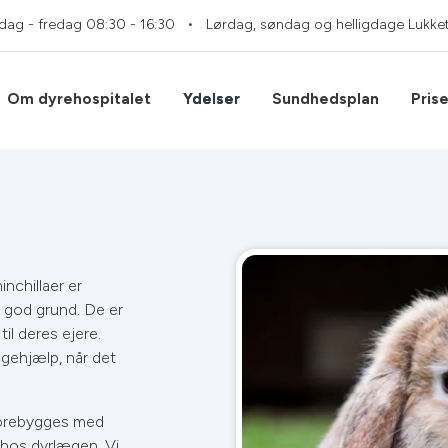
dag - fredag
08:30 - 16:30
Lørdag, søndag og helligdage
Lukke
Om dyrehospitalet
Ydelser
Sundhedsplan
Prise
e
nchillaer er
 god grund. De er
il deres ejere.
ægehjælp, når det
orebygges med
 hos dyrlægen. Vi