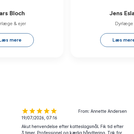
ars Bloch
Jens Esl
rlæge & ejer
Dyrlæge
Læs mere
Læs mer