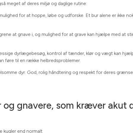
gså meget af deres miljø og daglige rutine:
 mulighed for at hoppe, løbe og udforske. Et bur alene er ikke nok
grene at gnave i, og mulighed for at grave kan hjælpe med at s
ssige dyrlægebesøg, kontrol af tænder, klør og vægt kan hjælp
an føre til en række helbredsproblemer.
følsomme dyr. God, rolig håndtering og respekt for deres grænser 
 og gnavere, som kræver akut 
e kugler end normalt