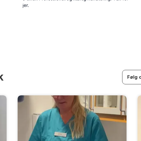
k
Følg 