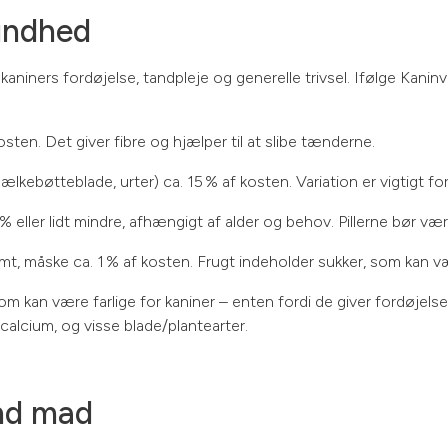
undhed
aniners fordøjelse, tandpleje og generelle trivsel. Ifølge Kanin
ten. Det giver fibre og hjælper til at slibe tænderne.
ælkebøtteblade, urter) ca. 15 % af kosten. Variation er vigtigt for
% eller lidt mindre, afhængigt af alder og behov. Pillerne bør 
, måske ca. 1 % af kosten. Frugt indeholder sukker, som kan vær
 kan være farlige for kaniner – enten fordi de giver fordøjelsesp
calcium, og visse blade/plantearter.
end mad