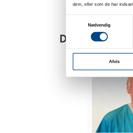
dem, eller som de har indsaml
Samtykkevalg
Nødvendig
Disse dyrlæger
Afvis