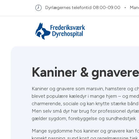
Dyrlægernes telefontid
08:00-09:00
Man
Kaniner & gnaver
Kaniner og gnavere som marsvin, hamstere og chi
blevet populære kæledyr i mange hjem – og med
charmerende, sociale og kan knytte stærke bånd t
Men selv små dyr har brug for professionel dyrl
gælder sygdom, forebyggelse og sundhedstjek.
Mange sygdomme hos kaniner og gnavere kan f
korrekt pasning, sund kost og regelmæssige tjek