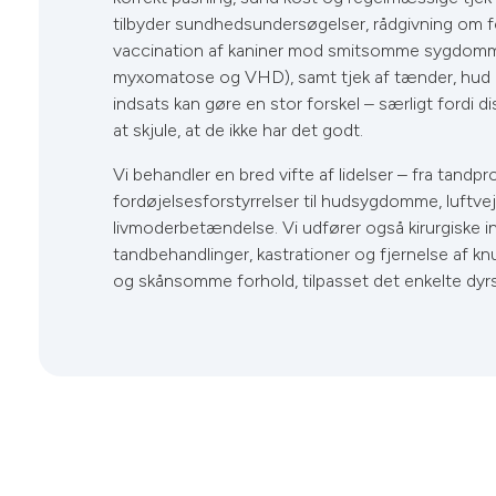
tilbyder sundhedsundersøgelser, rådgivning om f
vaccination af kaniner mod smitsomme sygdomm
myxomatose og VHD), samt tjek af tænder, hud og
indsats kan gøre en stor forskel – særligt fordi di
at skjule, at de ikke har det godt.
Vi behandler en bred vifte af lidelser – fra tandp
fordøjelsesforstyrrelser til hudsygdomme, luftve
livmoderbetændelse. Vi udfører også kirurgiske 
tandbehandlinger, kastrationer og fjernelse af kn
og skånsomme forhold, tilpasset det enkelte dyr