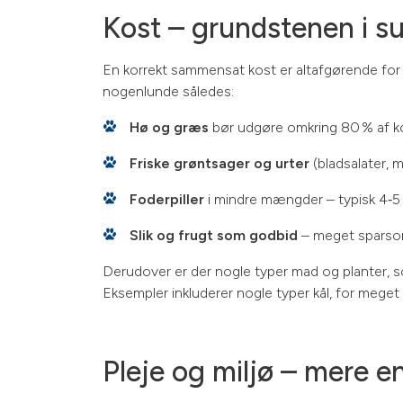
Kost – grundstenen i s
En korrekt sammensat kost er altafgørende for k
nogenlunde således:
Hø og græs
bør udgøre omkring 80 % af kos
Friske grøntsager og urter
(bladsalater, m
Foderpiller
i mindre mængder – typisk 4‑5 
Slik og frugt som godbid
– meget sparsomt
Derudover er der nogle typer mad og planter, som
Eksempler inkluderer nogle typer kål, for meget 
Pleje og miljø – mere 