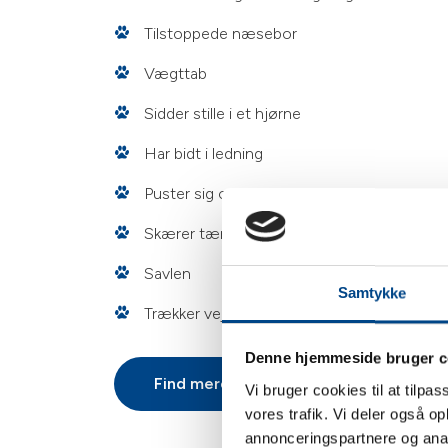
Tilstoppede næsebor
Vægttab
Sidder stille i et hjørne
Har bidt i ledning
Puster sig op
Skærer tænder
Savlen
Samtykke
Trækker vejret med åben mund
Denne hjemmeside bruger c
Find mere information hos Kaninværne
Vi bruger cookies til at tilpas
vores trafik. Vi deler også 
annonceringspartnere og anal