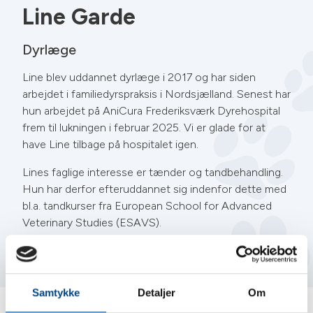
Line Garde
Dyrlæge
Line blev uddannet dyrlæge i 2017 og har siden
arbejdet i familiedyrspraksis i Nordsjælland. Senest har
hun arbejdet på AniCura Frederiksværk Dyrehospital
frem til lukningen i februar 2025. Vi er glade for at
have Line tilbage på hospitalet igen.
Lines faglige interesse er tænder og tandbehandling.
Hun har derfor efteruddannet sig indenfor dette med
bl.a. tandkurser fra European School for Advanced
Veterinary Studies (ESAVS).
Privat bor Line sammen med sin mand, deres to børn
og deres to katte, Preben og Mogens.
Samtykke
Detaljer
Om